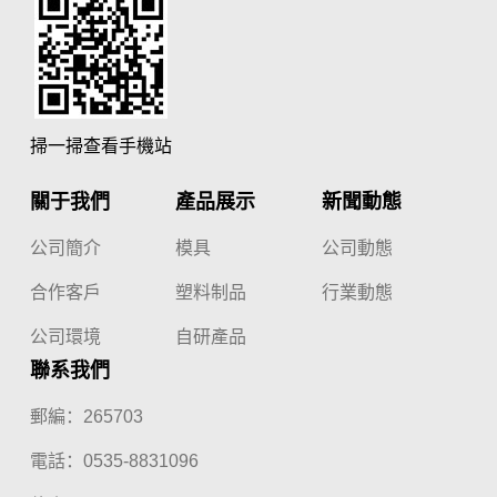
掃一掃查看手機站
關于我們
產品展示
新聞動態
公司簡介
模具
公司動態
合作客戶
塑料制品
行業動態
公司環境
自研產品
聯系我們
郵編：265703
電話：
0535-8831096