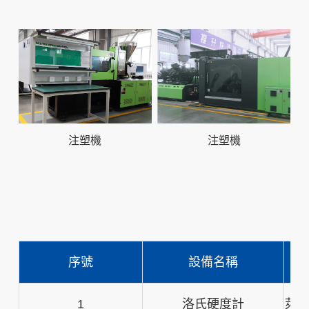
注塑機
注塑機
序號
設備名稱
1
洛氏硬度計
萊州